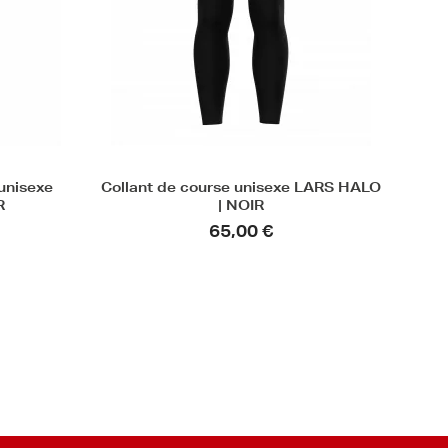
unisexe
Collant de course unisexe LARS HALO
R
| NOIR
65,00 €