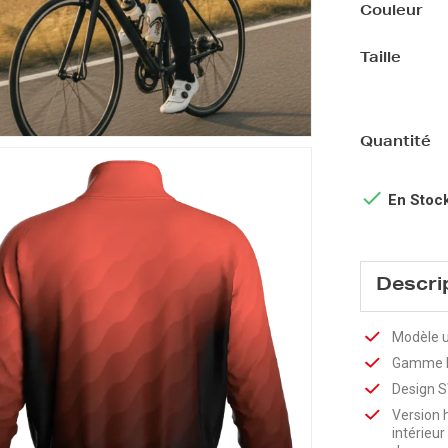
Couleur
Taille
Quantité

En Stoc
Descri
Modèle u
Gamme 
Design SW
Version 
intérieur