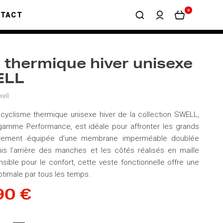
0
NTACT
 thermique hiver unisexe
ELL
ell
cyclisme thermique unisexe hiver de la collection SWELL,
gamme Performance, est idéale pour affronter les grands
ièrement équipée d’une membrane imperméable doublée
mis l’arrière des manches et les côtés réalisés en maille
nsible pour le confort, cette veste fonctionnelle offre une
ptimale par tous les temps.
90 €