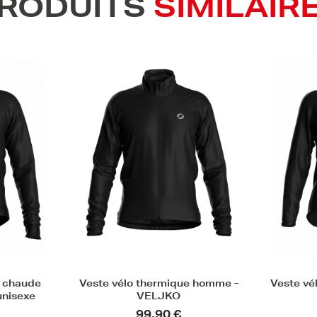
RODUITS
SIMILAIR
e homme -
Veste vélo thermique femme -
Veste v
VELJKO
unisex
99,90 €