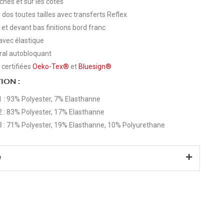
hes et sur les côtés
dos toutes tailles avec transferts Reflex
et devant bas finitions bord franc
avec élastique
gral autobloquant
 certifiées
Oeko-Tex®
et
Bluesign®
ION :
1 : 93% Polyester, 7% Elasthanne
2 : 83% Polyester, 17% Elasthanne
3 : 71% Polyester, 19% Elasthanne, 10% Polyurethane
e