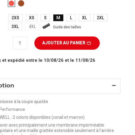
MARRON
CORAIL
2XS
XS
S
M
L
XL
2XL
3XL
4XL
Guide des tailles
AJOUTER AU PANIER
k
et expédié entre le 10/08/26 et le 11/08/26
ption
nisexe à la coupe ajustée
Performance
ELL : 2 coloris disponibles (corail et marron)
hiver avec principalement une membrane imperméable
 polaire et une maille grattée extensible seulement à l’arrière