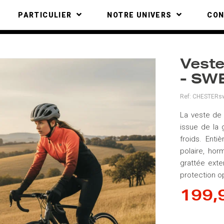
PARTICULIER
NOTRE UNIVERS
CO
Veste
- SW
Ref:
CHESTERsw
La veste de 
issue de la 
froids. Ent
polaire, hor
grattée exte
protection o
199,