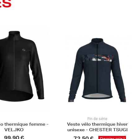
ES
Fin de série
élo thermique hiver
Veste vélo de protection pluie
e - CHESTER TSUGI
Premium unisexe - RYKER
BOREAL