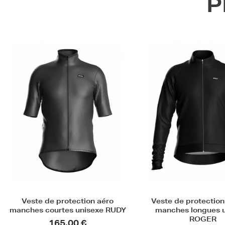
P
Veste de protection chaude
Veste vélo thermiqu
manches longues unisexe
VELJKO
ROGER
99,90 €