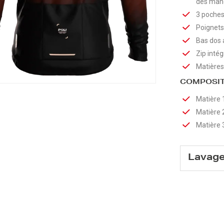
des manc
3 poches 
Poignets 
Bas dos 
Zip inté
Matières
COMPOSIT
Matière 
Matière 
Matière 
Lavag