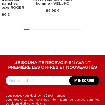
 protection
Veste vélo thermique
 manches
homme - VELJKO
nisexe ROGER
99,90 €
,90 €
JE SOUHAITE RECEVOIR EN AVANT
PREMIÈRE LES OFFRES ET NOUVEAUTÉS
M'INSCRIRE
Vous pouvez vous désinscrire à tout moment.
Vous trouverez pour cela nos informations de contact dans les
conditions d'utilisation du site.