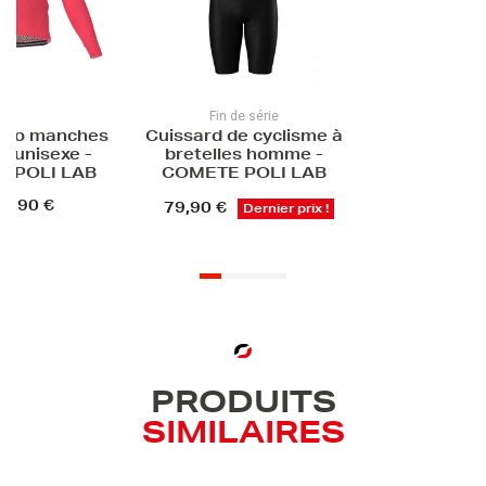
n de série
 de cyclisme à
les homme -
E POLI LAB
€
Dernier prix !
PRODUITS
SIMILAIRES