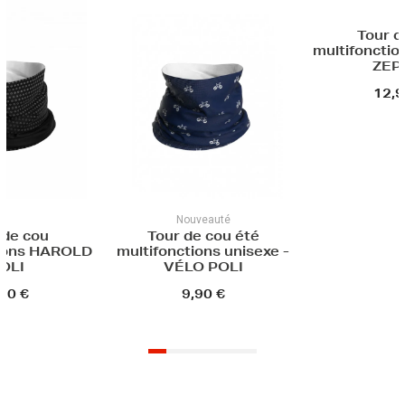
Tour de cou
Tour 
multifonctions unisexe -
multifonctio
ZEPHIR
ISOC
12,90 €
15,
uveauté
de cou été
ions unisexe -
O POLI
,90 €