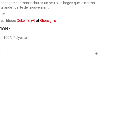
 dégagée et emmanchures un peu plus larges que la normal
 grande liberté de mouvement
ette
 certifiées
Oeko-Tex®
et
Bluesign
®
ION :
1 : 100% Polyester
e