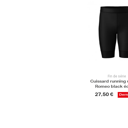
Fin de série
Cuissard running 
Romeo black éd
27,50 €
Derni