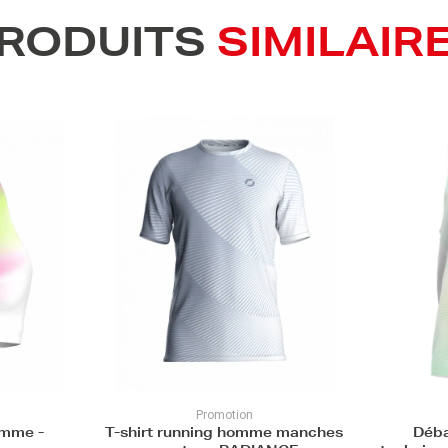
RODUITS
SIMILAIR
Promotion
me manches
Débardeur athlétisme
Déba