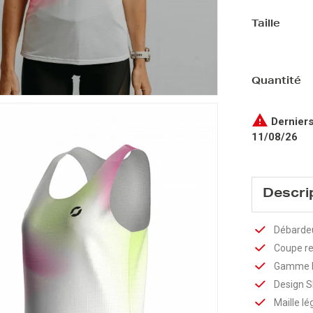
Taille
Quantité

Derniers
11/08/26
Descri
Débardeu
Coupe re
Gamme E
Design S
Maille l