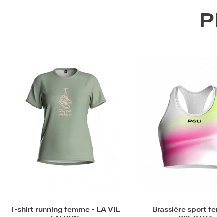
P
Promotion
Brassière sport femme -
T-shirt running hom