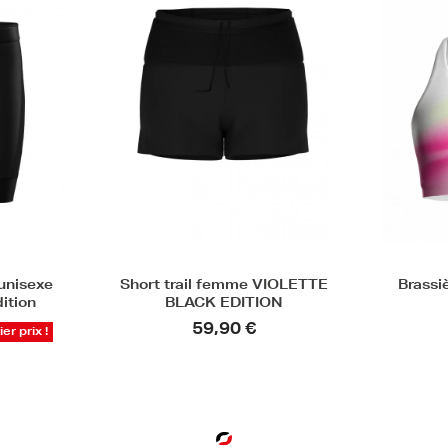
unisexe
Short trail femme VIOLETTE
Brassi
ition
BLACK EDITION
59,90 €
er prix !