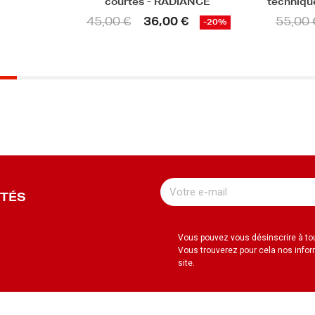
ANCE
technique homme - RADIANCE
techni
55,00 €
44,00 €
49,90 
-20%
-20%
UTÉS
Vous pouvez vous désinscrire à t
Vous trouverez pour cela nos infor
site.