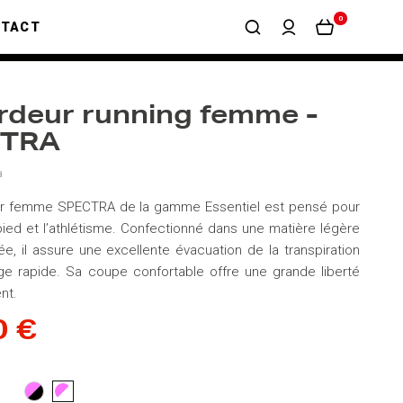
0
NTACT
rdeur running femme -
CTRA
a
r femme SPECTRA de la gamme Essentiel est pensé pour
pied et l’athlétisme. Confectionné dans une matière légère
ée, il assure une excellente évacuation de la transpiration
e rapide. Sa coupe confortable offre une grande liberté
nt.
0 €
ROSE/NOIR
ROSE/BLANC