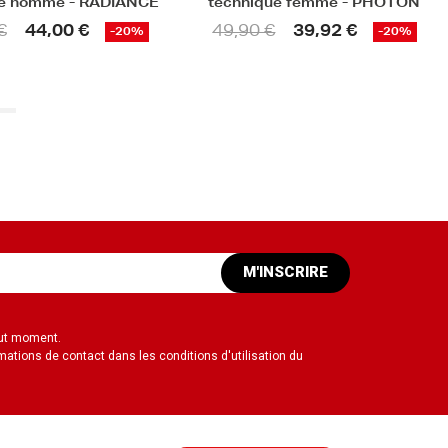
que femme - PHOTON
courtes femme - PHOTON
€
39,92 €
39,90 €
29,93 €
-20%
-25%
M'INSCRIRE
out moment.
mations de contact dans les conditions d'utilisation du