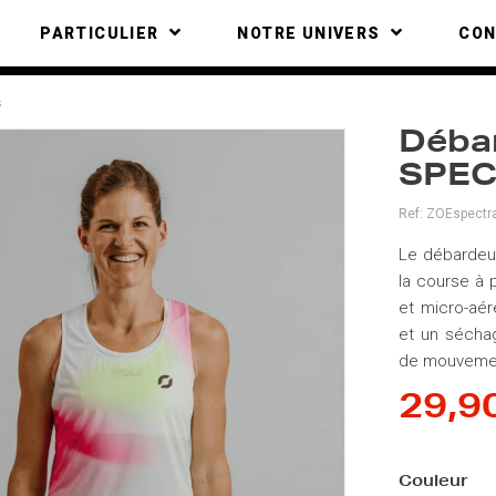
PARTICULIER
NOTRE UNIVERS
CO
s
Déba
SPE
Ref:
ZOEspectr
Le débardeu
la course à 
et micro-aér
et un séchag
de mouveme
29,9
Couleur