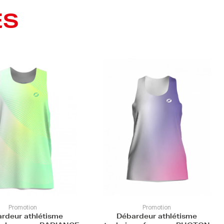
ES
Promotion
Promotion
rdeur athlétisme
T-shirt running manches