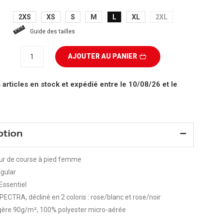
2XS
XS
S
M
L
XL
2XL
Guide des tailles
AJOUTER AU PANIER
 articles en stock
et expédié entre le 10/08/26 et le
ption
r de course à pied femme
gular
ssentiel
PECTRA, décliné en 2 coloris : rose/blanc et rose/noir
égère 90g/m², 100% polyester micro-aérée