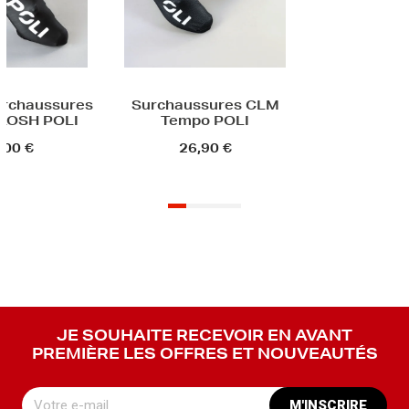
urchaussures
Surchaussures CLM
ALOSH POLI
Tempo POLI
,00 €
26,90 €
JE SOUHAITE RECEVOIR EN AVANT
PREMIÈRE LES OFFRES ET NOUVEAUTÉS
M'INSCRIRE