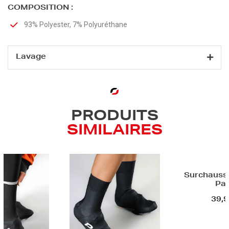
COMPOSITION :
93% Polyester, 7% Polyuréthane
Lavage
PRODUITS
SIMILAIRES
Surchaussu
Pa
39,9