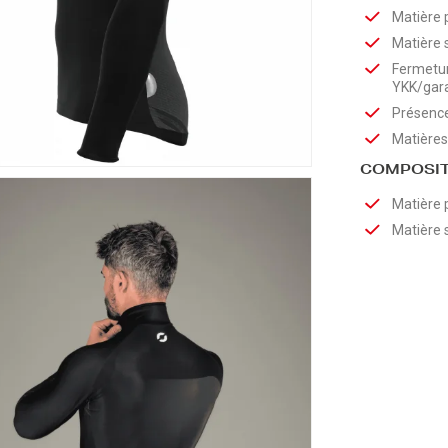
Matière 
Matière 
Fermetur
YKK/gara
Présence
Matières
COMPOSIT
Matière 
Matière 