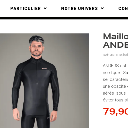
PARTICULIER
NOTRE UNIVERS
CO
Maill
ANDE
Ref:
ANDERShal
ANDERS est u
nordique. Sa
se caractéri
une opacité 
aérés sous l
éviter tous 
79,9