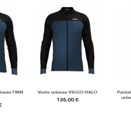
isexe FINN
Veste unisexe VIGGO HALO
Pantal
unis
135,00 €