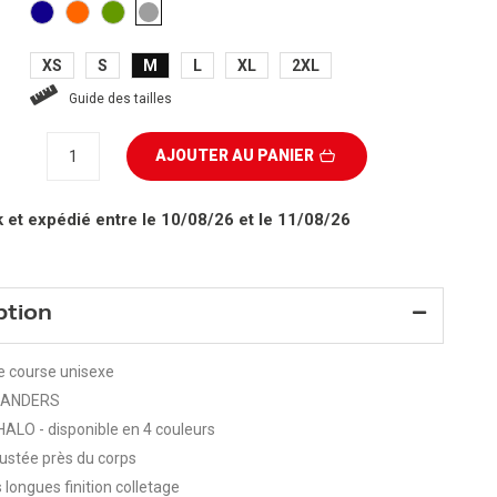
BLEU
ORANGE
VERT
GRIS
FONCÉ
XS
S
M
L
XL
2XL
Guide des tailles
AJOUTER AU PANIER
k
et expédié entre le 10/08/26 et le 11/08/26
ption
de course unisexe
: ANDERS
 HALO - disponible en 4 couleurs
ustée près du corps
longues finition colletage