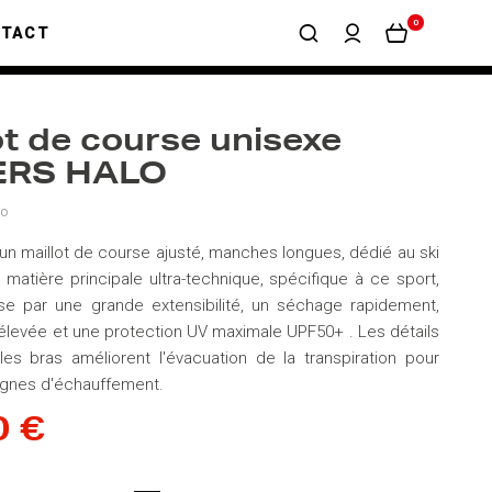
0
NTACT
ot de course unisexe
RS HALO
o
n maillot de course ajusté, manches longues, dédié au ski
 matière principale ultra-technique, spécifique à ce sport,
se par une grande extensibilité, un séchage rapidement,
élevée et une protection UV maximale UPF50+ . Les détails
es bras améliorent l'évacuation de la transpiration pour
signes d'échauffement.
0 €