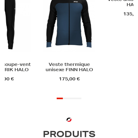
Veste unisexe VIGGO
Maillot 
HALO
unisexe A
135,00 €
79,
e thermique
xe FINN HALO
175,00 €
PRODUITS