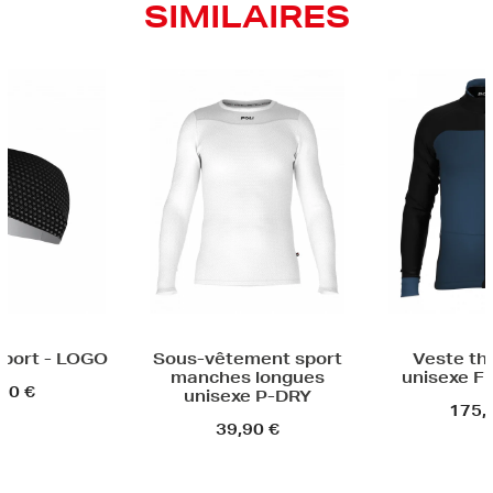
SIMILAIRES
Veste 
-vêtement sport
Veste thermique
nches longues
unisexe FINN HALO
nisexe P-DRY
175,00 €
39,90 €