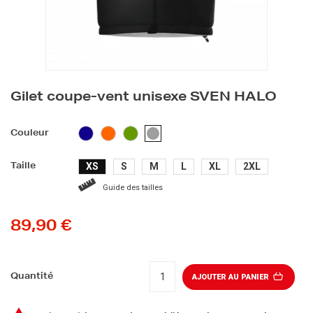
Gilet coupe-vent unisexe SVEN HALO
BLEU
ORANGE
VERT
GRIS
Couleur
FONCÉ
XS
S
M
L
XL
2XL
Taille
Guide des tailles
89,90 €
Quantité
AJOUTER AU PANIER