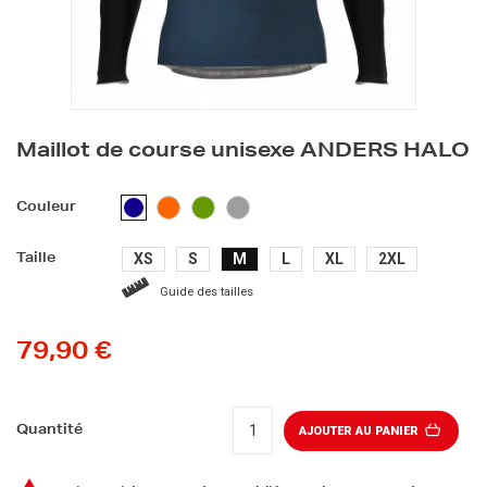
Maillot de course unisexe ANDERS HALO
ORANGE
VERT
GRIS
BLEU
Couleur
FONCÉ
XS
S
M
L
XL
2XL
Taille
Guide des tailles
79,90 €
Quantité
AJOUTER AU PANIER