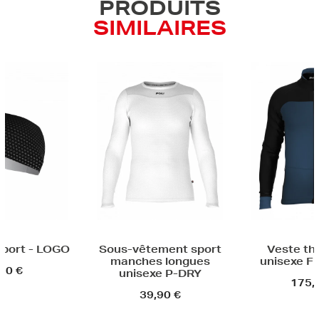
PRODUITS
SIMILAIRES
Ve
ous-vêtement sport
Veste thermique
manches longues
unisexe FINN HALO
unisexe P-DRY
175,00 €
39,90 €