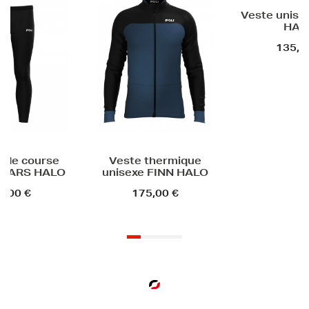
Veste unisexe VIGGO
P
HALO
d'éc
unisex
135,00 €
1
este thermique
isexe FINN HALO
175,00 €