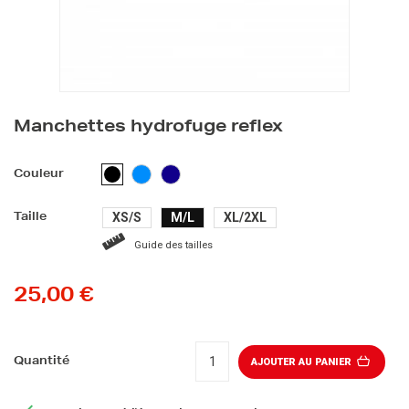
Manchettes hydrofuge reflex
BLEU
BLEU
NOIR
Couleur
CLAIR
FONCÉ
XS/S
M/L
XL/2XL
Taille
Guide des tailles
25,00 €
Quantité
AJOUTER AU PANIER