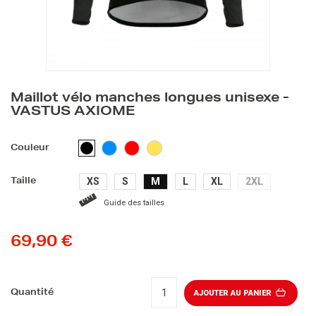
Maillot vélo manches longues unisexe -
VASTUS AXIOME
BLEU
ROUGE
JAUNE
NOIR
Couleur
CLAIR
XS
S
M
L
XL
2XL
Taille
Guide des tailles
69,90 €
Quantité
AJOUTER AU PANIER