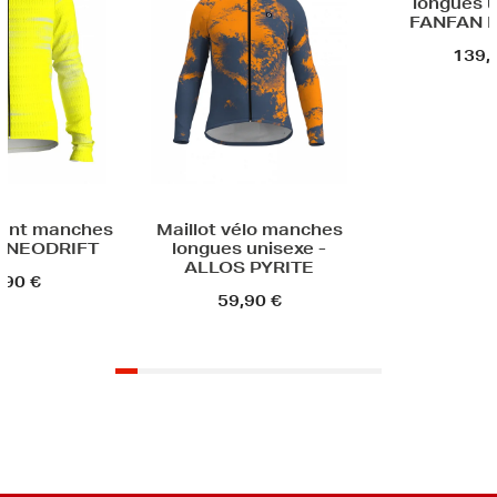
longues unisexe -
l
FANFAN POLI LAB
139,90 €
Maillot vélo manches
longues unisexe -
ALLOS PYRITE
59,90 €