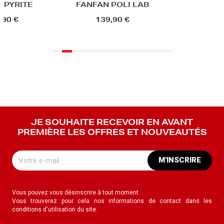
 PYRITE
FANFAN POLI LAB
,90 €
139,90 €
JE SOUHAITE RECEVOIR EN AVANT
PREMIÈRE LES OFFRES ET NOUVEAUTÉS
M'INSCRIRE
Vous pouvez vous désinscrire à tout moment.
Vous trouverez pour cela nos informations de contact dans les
conditions d'utilisation du site.