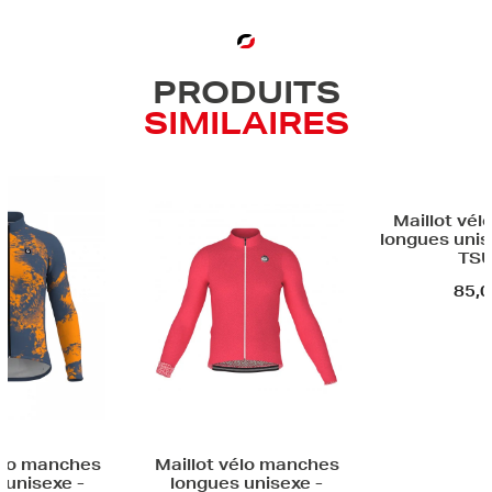
PRODUITS
SIMILAIRES
Maillot vé
longues uni
TSU
85,0
élo manches
Maillot vélo manches
 unisexe -
longues unisexe -