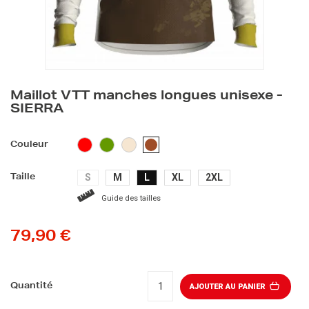
Maillot VTT manches longues unisexe -
SIERRA
ROUGE
VERT
BEIGE
MARRON
Couleur
S
M
L
XL
2XL
Taille
Guide des tailles
79,90 €
Quantité
AJOUTER AU PANIER