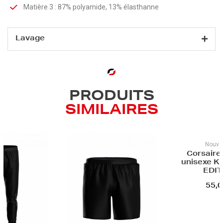
Matière 3 : 87% polyamide, 13% élasthanne
Lavage
PRODUITS
SIMILAIRES
Nouve
Corsaire
unisexe K
EDIT
55,0