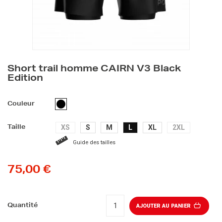
Short trail homme CAIRN V3 Black
Edition
NOIR
Couleur
XS
S
M
L
XL
2XL
Taille
Guide des tailles
75,00 €
Quantité
AJOUTER AU PANIER