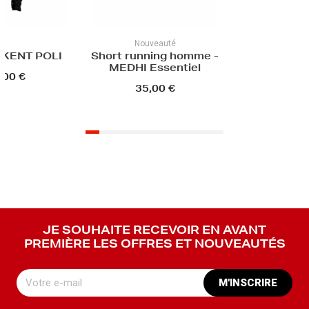
Nouveauté
 KENT POLI
Short running homme -
MEDHI Essentiel
,00 €
35,00 €
JE SOUHAITE RECEVOIR EN AVANT
PREMIÈRE LES OFFRES ET NOUVEAUTÉS
M'INSCRIRE