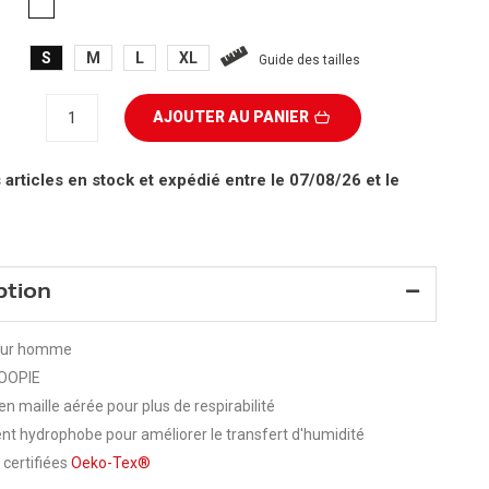
BLANC
S
M
L
XL
Guide des tailles
AJOUTER AU PANIER
 articles en stock
et expédié entre le 07/08/26 et le
ption
our homme
LOOPIE
n maille aérée pour plus de respirabilité
nt hydrophobe pour améliorer le transfert d'humidité
 certifiées
Oeko-Tex®