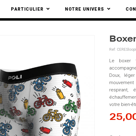
PARTICULIER
NOTRE UNIVERS
CO
Boxe
Ref:
CERESloop
Le boxer t
accompagner
Doux, léger
mouvement e
respirant, 
échauffement
votre bien-êt
25,0