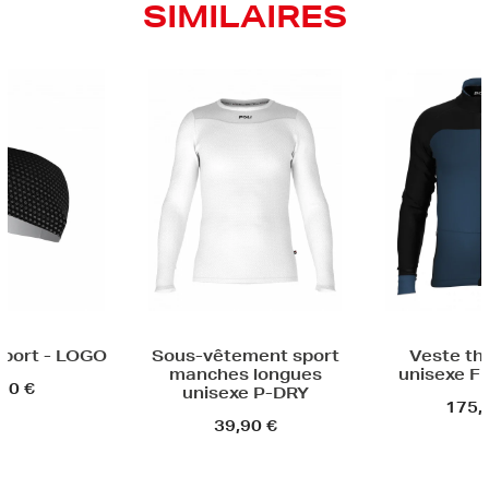
SIMILAIRES
LOGO
Sous-vêtement sport
Veste thermique
manches longues
unisexe FINN HAL
unisexe P-DRY
175,00 €
39,90 €