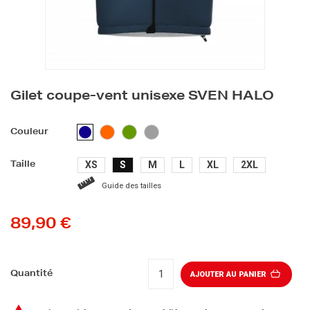
Gilet coupe-vent unisexe SVEN HALO
ORANGE
VERT
GRIS
BLEU
Couleur
FONCÉ
XS
S
M
L
XL
2XL
Taille
Guide des tailles
89,90 €
Quantité
AJOUTER AU PANIER