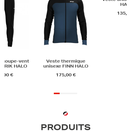
Veste unisexe VIGGO
HALO
135,00 €
t
Veste thermique
unisexe FINN HALO
175,00 €
PRODUITS