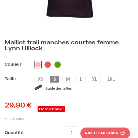
Maillot trail manches courtes femme
Lynn Hillock
CORAIL
VERT
ROSE
Couleur
XS
S
M
L
XL
2XL
Taille
Guide des tailles
29,90 €
Dernier prix !
Fin de série
Quantité
AJOUTER AU PANIER