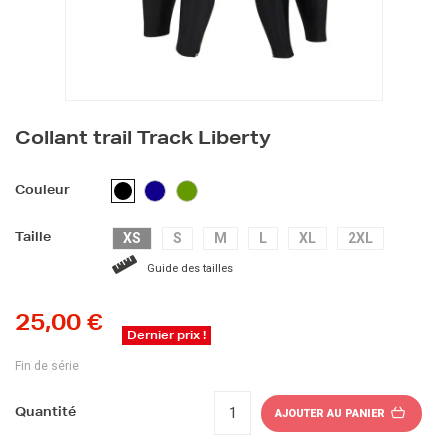
Collant trail Track Liberty
BLEU
VERT
NOIR
Couleur
FONCÉ
XS
S
M
L
XL
2XL
Taille
Guide des tailles
25,00 €
Dernier prix !
Fin de série
Quantité
AJOUTER AU PANIER