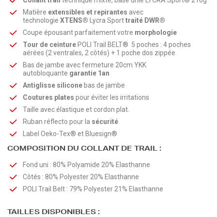
Collant trail
technique mixte, base unie LYCRA Sport® 210g
Matière
extensibles et repirantes
avec
technologie
XTENS®
Lycra Sport
traité DWR®
Coupe épousant parfaitement votre
morphologie
Tour de ceinture
POLI Trail BELT® 5 poches : 4 poches
aérées (2 ventrales, 2 côtés) + 1 poche dos zippée
Bas de jambe avec fermeture 20cm YKK
autobloquante
garantie 1an
Antiglisse silicone
bas de jambe
Coutures plates
pour éviter les irritations
Taille avec élastique et cordon plat.
Ruban réflecto pour la
sécurité
Label Oeko-Tex® et Bluesign®
COMPOSITION DU COLLANT DE TRAIL :
Fond uni : 80% Polyamide 20% Elasthanne
Côtés : 80% Polyester 20% Elasthanne
POLI Trail Belt : 79% Polyester 21% Elasthanne
TAILLES DISPONIBLES :