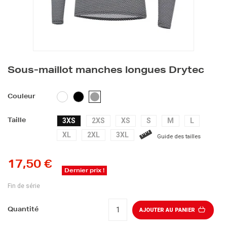
Sous-maillot manches longues Drytec
BLANC
NOIR
GRIS
Couleur
3XS
2XS
XS
S
M
L
Taille
XL
2XL
3XL
Guide des tailles
17,50 €
Dernier prix !
Fin de série
Quantité
AJOUTER AU PANIER