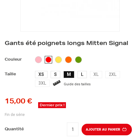
Gants été poignets longs Mitten Signal
ROSE
JAUNE
ORANGE
VERT
ROUGE
Couleur
XS
S
M
L
XL
2XL
Taille
3XL
Guide des tailles
15,00 €
Dernier prix !
Fin de série
Quantité
AJOUTER AU PANIER