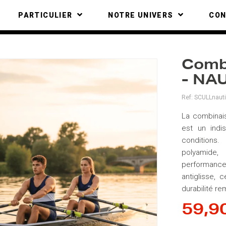
PARTICULIER
NOTRE UNIVERS
CO
Combi
- NA
Ref:
SCULLnaut
La combinai
est un indi
conditions
polyamide, 
performanc
antiglisse, 
durabilité re
59,9