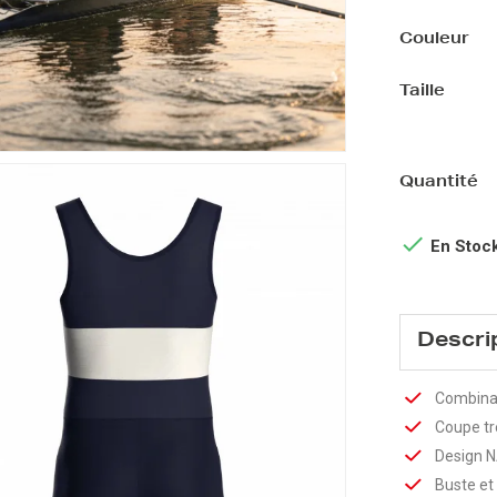
Couleur
Taille
Quantité

En Stoc
Descri
Combinai
Coupe tr
Design NA
Buste et