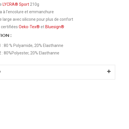
ie
LYCRA® Sport
210g
cra à l’encolure et emmanchure
e large avec silicone pour plus de confort
 certifiées
Oeko-Tex®
et
Bluesign®
ION :
1 : 80 % Polyamide, 20% Elasthanne
2 : 80%Polyester, 20% Elasthanne
e