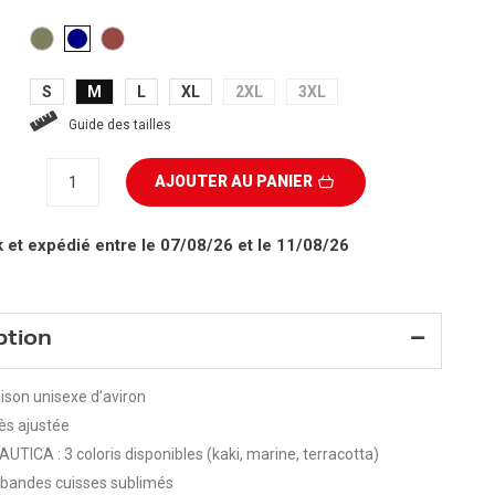
KAKI
Terracotta
BLEU
MARINE
S
M
L
XL
2XL
3XL
Guide des tailles
AJOUTER AU PANIER
k
et expédié entre le 07/08/26 et le 11/08/26
ption
son unisexe d’aviron
ès ajustée
UTICA : 3 coloris disponibles (kaki, marine, terracotta)
 bandes cuisses sublimés