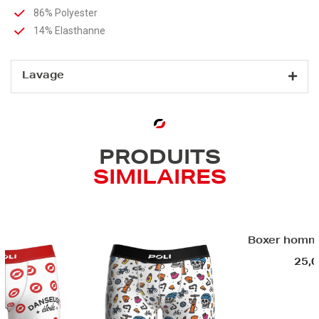
86% Polyester
14% Elasthanne
Lavage
PRODUITS
SIMILAIRES
Boxer homm
25,0