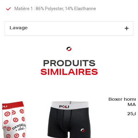
Matière 1 : 86% Polyester, 14% Elasthanne
Lavage
PRODUITS
SIMILAIRES
Boxer homm
MAN
25,0